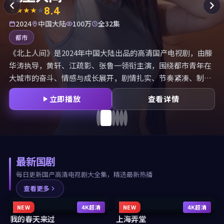
8.4
2024
中国大陆
100万
全32集
都市
《北上人间》是2024年中国大陆出品的高清国产电视剧，由滕
华涛执导，黄轩、江疏影、张鲁一领衔主演，围绕都市青年在
大城市的奋斗、情感与成长展开，剧情扎实、节奏紧凑、制作
精良。国剧大全整理北上人间全集，提供国产免费观看高清电
立即播放
查看详情
视剧大全集服务，无广告、无套路高清在线观看。
最新国剧
每日更新国产高清电视剧大全集，精选最新热播
查看更多
NEW
4K超清
NEW
4K超清
我的春天来过
上海弄堂