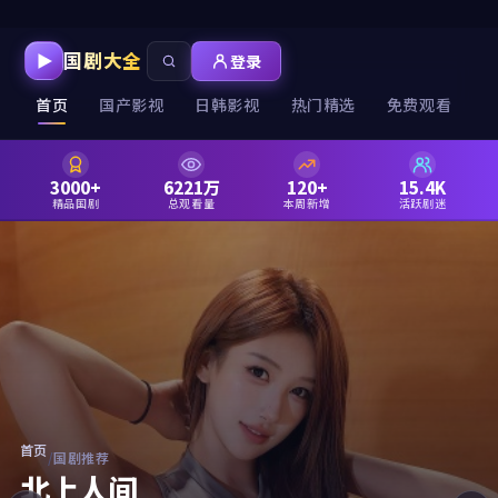
国剧大全
登录
首页
国产影视
日韩影视
热门精选
免费观看
3000+
6221万
120+
15.4K
精品国剧
总观看量
本周新增
活跃剧迷
首页
/
国剧推荐
北上人间